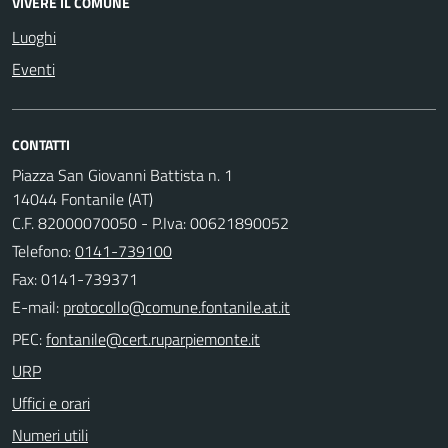
VIVERE IL COMUNE
Luoghi
Eventi
CONTATTI
Piazza San Giovanni Battista n. 1
14044 Fontanile (AT)
C.F. 82000070050 - P.Iva: 00621890052
Telefono:
0141-739100
Fax: 0141-739371
E-mail:
PEC:
URP
Uffici e orari
Numeri utili