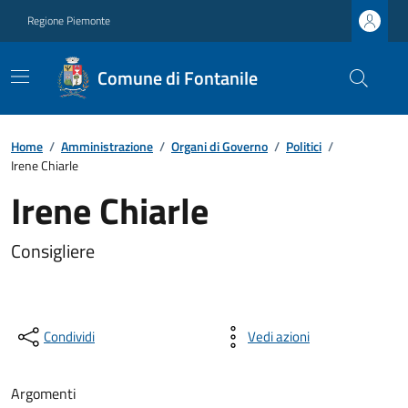
Regione Piemonte
Comune di Fontanile
Home
/
Amministrazione
/
Organi di Governo
/
Politici
/
Irene Chiarle
Irene Chiarle
Consigliere
Condividi
Vedi azioni
Argomenti