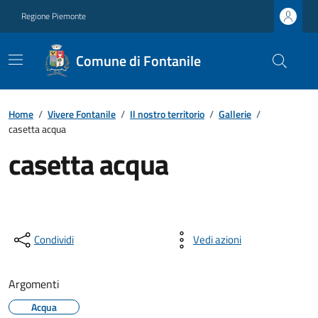
Regione Piemonte
Comune di Fontanile
Home
/
Vivere Fontanile
/
Il nostro territorio
/
Gallerie
/
casetta acqua
casetta acqua
Condividi
Vedi azioni
Argomenti
Acqua