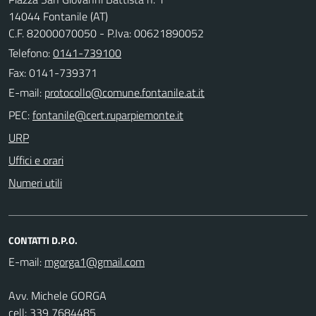
14044 Fontanile (AT)
C.F. 82000070050 - P.Iva: 00621890052
Telefono:
0141-739100
Fax: 0141-739371
E-mail:
PEC:
URP
Uffici e orari
Numeri utili
CONTATTI D.P.O.
E-mail:
Avv. Michele GORGA
cell: 339 7684485