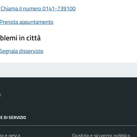
Chiama il numero 0141-739100
Prenota appuntamento
blemi in città
Segnala disservizio
e
E DI SERVIZIO
ra e pesca
Giustizia e sicurezza pubblica