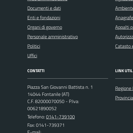
Documenti e dati
Ambient
Enti e fondazioni
Anagrafe 
Organi di governo
Appalti p
Personale amministrativo
Autorizza
Politici
Catasto e
Uffici
CONTATTI
LINK UTIL
Piazza San Giovanni Battista n. 1
Regione
14044 Fontanile (AT)
Provincia
C.F. 82000070050 - P.Iva:
00621890052
Telefono:
0141-739100
Fax: 0141-739371
E-mail: