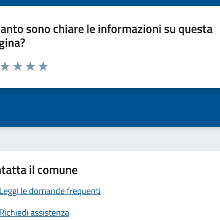
anto sono chiare le informazioni su questa
gina?
a da 1 a 5 stelle la pagina
ta 1 stelle su 5
Valuta 2 stelle su 5
Valuta 3 stelle su 5
Valuta 4 stelle su 5
Valuta 5 stelle su 5
tatta il comune
Leggi le domande frequenti
Richiedi assistenza