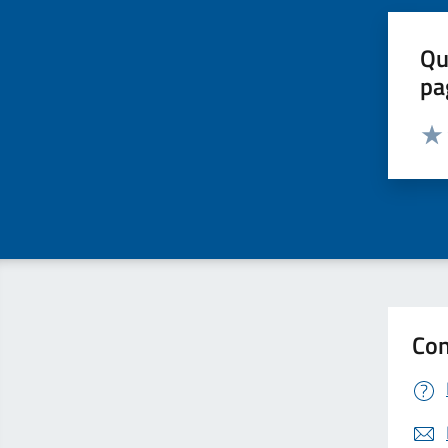
Qu
pa
Valut
Valu
Con