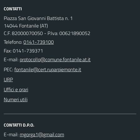
CONTATTI
Piazza San Giovanni Battista n. 1
14044 Fontanile (AT)
C.F. 82000070050 - P.Iva: 00621890052
Telefono:
0141-739100
Fax: 0141-739371
E-mail:
PEC:
URP
Uffici e orari
Numeri utili
CONTATTI D.P.O.
E-mail: